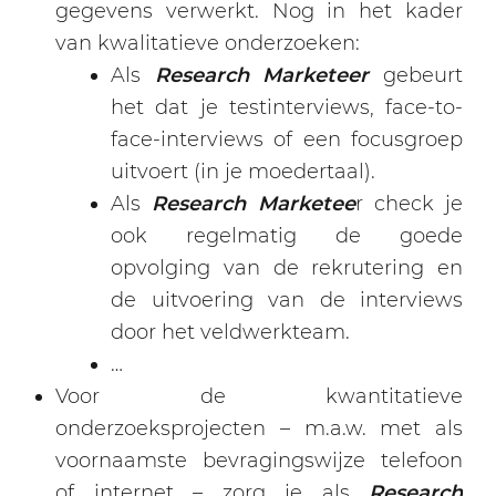
gegevens verwerkt. Nog in het kader
van kwalitatieve onderzoeken:
Als
Research Marketeer
gebeurt
het dat je testinterviews, face-to-
face-interviews of een focusgroep
uitvoert (in je moedertaal).
Als
Research Marketee
r check je
ook regelmatig de goede
opvolging van de rekrutering en
de uitvoering van de interviews
door het veldwerkteam.
…
Voor de kwantitatieve
onderzoeksprojecten – m.a.w. met als
voornaamste bevragingswijze telefoon
of internet – zorg je als
Research