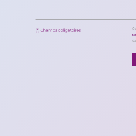
Ce
(*) Champs obligatoires
co
s'