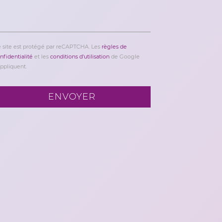
 site est protégé par reCAPTCHA. Les
règles de
nfidentialité
et les
conditions d'utilisation
de Google
appliquent.
ENVOYER