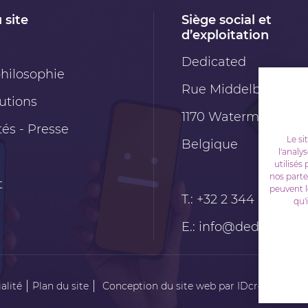
 site
Siège social et
d’exploitation
Dedicated
hilosophie
Rue Middelbourg 6
utions
1170
Watermael-Boit
tés - Presse
Le si
Belgique
l'analy
utilisés
nos parte
t
peuvent l
T.:
+32 2 344 00 88
qu'
E.:
info@dedicated.
alité
Plan du site
Conception du site web par IDcreation 20