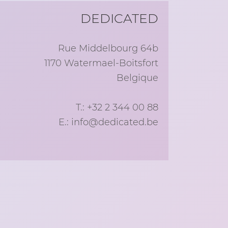
DEDICATED
Rue Middelbourg 64b
1170
Watermael-Boitsfort
Belgique
T.:
+32 2 344 00 88
E.:
info@dedicated.be