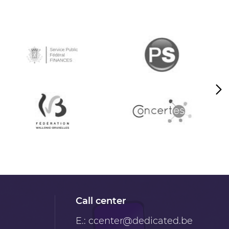
Call center
E.:
ccenter@dedicated.be